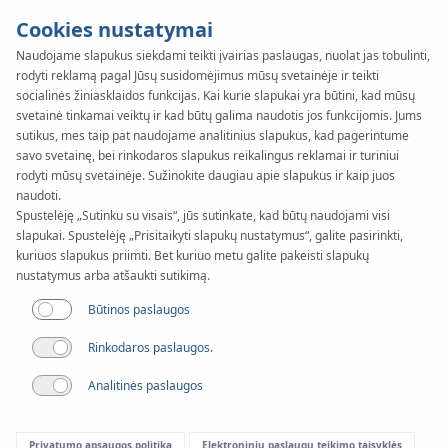
Cookies nustatymai
Naudojame slapukus siekdami teikti įvairias paslaugas, nuolat jas tobulinti,
rodyti reklamą pagal Jūsų susidomėjimus mūsų svetainėje ir teikti
socialinės žiniasklaidos funkcijas. Kai kurie slapukai yra būtini, kad mūsų
svetainė tinkamai veiktų ir kad būtų galima naudotis jos funkcijomis. Jums
sutikus, mes taip pat naudojame analitinius slapukus, kad pagerintume
savo svetainę, bei rinkodaros slapukus reikalingus reklamai ir turiniui
rodyti mūsų svetainėje. Sužinokite daugiau apie slapukus ir kaip juos
naudoti.
Spustelėję „Sutinku su visais“, jūs sutinkate, kad būtų naudojami visi
slapukai. Spustelėję „Prisitaikyti slapukų nustatymus“, galite pasirinkti,
kuriuos slapukus priimti. Bet kuriuo metu galite pakeisti slapukų
nustatymus arba atšaukti sutikimą.
Garantija
Būtinos paslaugos
Rinkodaros paslaugos.
Analitinės paslaugos
KAN-therm gaminiams suteikiama 10 metų medžiagų
garantija.*
Privatumo apsaugos politika
Elektroninių paslaugų teikimo taisyklės