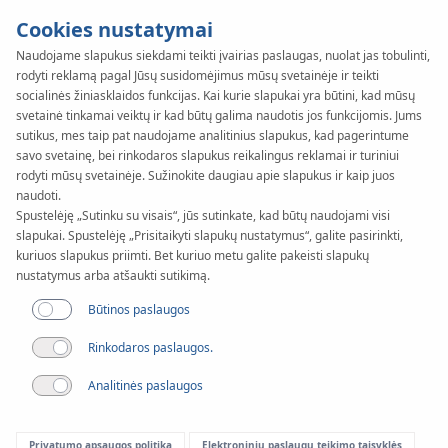
Cookies nustatymai
Naudojame slapukus siekdami teikti įvairias paslaugas, nuolat jas tobulinti,
rodyti reklamą pagal Jūsų susidomėjimus mūsų svetainėje ir teikti
KAN-therm
SYSTEM
socialinės žiniasklaidos funkcijas. Kai kurie slapukai yra būtini, kad mūsų
Steel
svetainė tinkamai veiktų ir kad būtų galima naudotis jos funkcijomis. Jums
Vamzdžiai
sutikus, mes taip pat naudojame analitinius slapukus, kad pagerintume
savo svetainę, bei rinkodaros slapukus reikalingus reklamai ir turiniui
rodyti mūsų svetainėje. Sužinokite daugiau apie slapukus ir kaip juos
naudoti.
Skersmuo
Spustelėję „Sutinku su visais“, jūs sutinkate, kad būtų naudojami visi
12-108 mm
slapukai. Spustelėję „Prisitaikyti slapukų nustatymus“, galite pasirinkti,
kuriuos slapukus priimti. Bet kuriuo metu galite pakeisti slapukų
Panaudojimas
nustatymus arba atšaukti sutikimą.
Būtinos paslaugos
Rinkodaros paslaugos.
Analitinės paslaugos
Privatumo apsaugos politika
Elektroninių paslaugų teikimo taisyklės