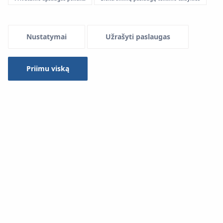
Menu Systemowe
Nustatymai
Užrašyti paslaugas
Priimu viską
KAN-therm Steel sistemos
vamzdžiai
pagaminti iš
anglinio plieno RST 34-2, medžiagos numeris
1,0034according pagal DIN EN 10305-3.
Vamzdžiai nuo korozijos apsaugoti 8-15 μm storio cinko
sluoksniu (Fe/Zn 88), padengtu ant išorinių elementų
paviršių ir papildomai apsaugotu pasyvacijos chromo
sluoksniu.
Skersmuo nuo Ø12 iki Ø108 mm, kai sienelės storis nuo
1,2 iki 2 mm. Vamzdžių ilgis 6 m +/- 25 mm, iš abiejų
pusių apsaugotas apsauginiais dangteliais.