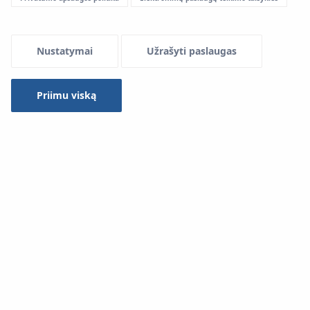
Menu Systemowe
Nustatymai
Užrašyti paslaugas
Priimu viską
Panaudojimas įrenginiuose:
Grindinio šildymo ir vėsinimo instaliacijos