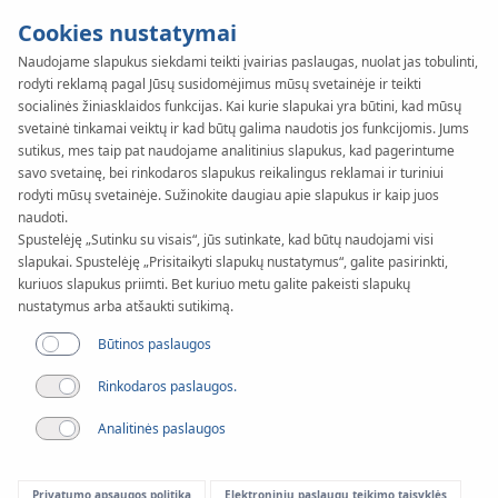
Cookies nustatymai
Naudojame slapukus siekdami teikti įvairias paslaugas, nuolat jas tobulinti,
rodyti reklamą pagal Jūsų susidomėjimus mūsų svetainėje ir teikti
KAN-therm
SYSTEM
socialinės žiniasklaidos funkcijas. Kai kurie slapukai yra būtini, kad mūsų
TBS
svetainė tinkamai veiktų ir kad būtų galima naudotis jos funkcijomis. Jums
Taikymo
sutikus, mes taip pat naudojame analitinius slapukus, kad pagerintume
savo svetainę, bei rinkodaros slapukus reikalingus reklamai ir turiniui
rodyti mūsų svetainėje. Sužinokite daugiau apie slapukus ir kaip juos
sritis
naudoti.
Spustelėję „Sutinku su visais“, jūs sutinkate, kad būtų naudojami visi
slapukai. Spustelėję „Prisitaikyti slapukų nustatymus“, galite pasirinkti,
kuriuos slapukus priimti. Bet kuriuo metu galite pakeisti slapukų
nustatymus arba atšaukti sutikimą.
Būtinos paslaugos
Rinkodaros paslaugos.
Analitinės paslaugos
Privatumo apsaugos politika
Elektroninių paslaugų teikimo taisyklės