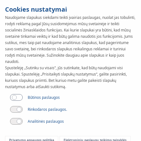
Cookies nustatymai
Naudojame slapukus siekdami teikti įvairias paslaugas, nuolat jas tobulinti,
rodyti reklamą pagal Jūsų susidomėjimus mūsų svetainėje ir teikti
SYSTEM
KAN-therm
socialinės žiniasklaidos funkcijas. Kai kurie slapukai yra būtini, kad mūsų
Inox XPress
svetainė tinkamai veiktų ir kad būtų galima naudotis jos funkcijomis. Jums
sutikus, mes taip pat naudojame analitinius slapukus, kad pagerintume
savo svetainę, bei rinkodaros slapukus reikalingus reklamai ir turiniui
Sprinkler
rodyti mūsų svetainėje. Sužinokite daugiau apie slapukus ir kaip juos
naudoti.
Spustelėję „Sutinku su visais“, jūs sutinkate, kad būtų naudojami visi
slapukai. Spustelėję „Prisitaikyti slapukų nustatymus“, galite pasirinkti,
kuriuos slapukus priimti. Bet kuriuo metu galite pakeisti slapukų
nustatymus arba atšaukti sutikimą.
Būtinos paslaugos
Rinkodaros paslaugos.
Analitinės paslaugos
Privatumo apsaugos politika
Elektroninių paslaugų teikimo taisyklės