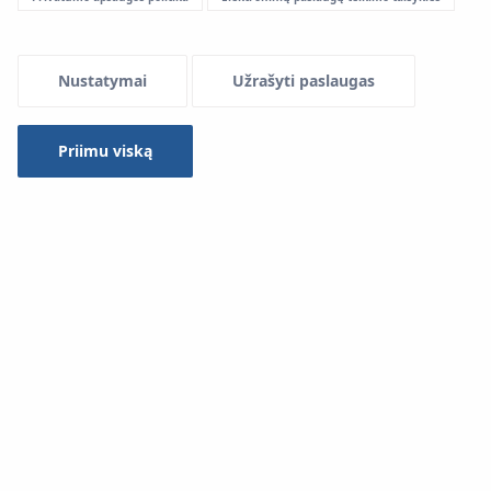
Nustatymai
Užrašyti paslaugas
Priimu viską