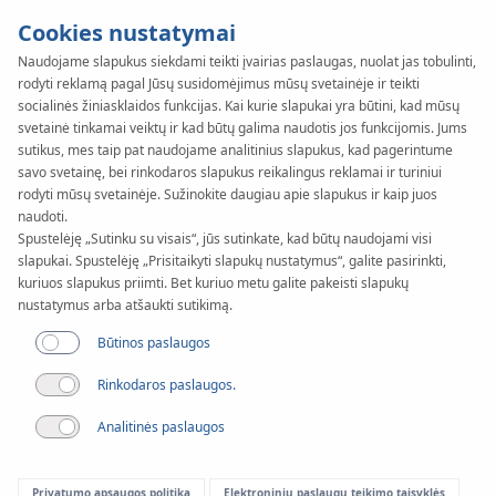
Cookies nustatymai
Naudojame slapukus siekdami teikti įvairias paslaugas, nuolat jas tobulinti,
rodyti reklamą pagal Jūsų susidomėjimus mūsų svetainėje ir teikti
KAN-therm
SYSTEM
socialinės žiniasklaidos funkcijas. Kai kurie slapukai yra būtini, kad mūsų
Steel
svetainė tinkamai veiktų ir kad būtų galima naudotis jos funkcijomis. Jums
sutikus, mes taip pat naudojame analitinius slapukus, kad pagerintume
savo svetainę, bei rinkodaros slapukus reikalingus reklamai ir turiniui
rodyti mūsų svetainėje. Sužinokite daugiau apie slapukus ir kaip juos
Dokumentai
naudoti.
Spustelėję „Sutinku su visais“, jūs sutinkate, kad būtų naudojami visi
slapukai. Spustelėję „Prisitaikyti slapukų nustatymus“, galite pasirinkti,
Skersmuo
kuriuos slapukus priimti. Bet kuriuo metu galite pakeisti slapukų
12-108 mm
nustatymus arba atšaukti sutikimą.
Būtinos paslaugos
Panaudojimas
Rinkodaros paslaugos.
Analitinės paslaugos
Privatumo apsaugos politika
Elektroninių paslaugų teikimo taisyklės