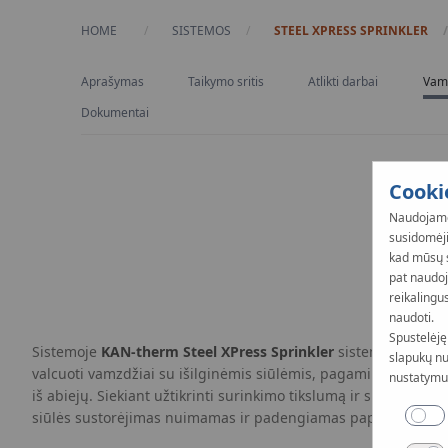
HOME
SISTEMOS
STEEL XPRESS SPRINKLER
Aprašymas
Taikymo sritis
Atlikti darbai
Vamz
Dokumentai
Cooki
Naudojame 
susidomėjim
kad mūsų s
pat naudoj
reikalingu
naudoti.
Spustelėję 
Sistemoje
KAN‑therm Steel XPress Sprinkler
sistemoje buvo p
slapukų nu
valcuoti vamzdžiai su išilginėmis siūlėmis, pagaminti iš RSt 34
nustatymus
iš abiejų. Siekiant užtikrinti surinkimo tikslumą ir sistemos 
siūlės sustorėjimas nuimamas ir padengiamas papildomu cink