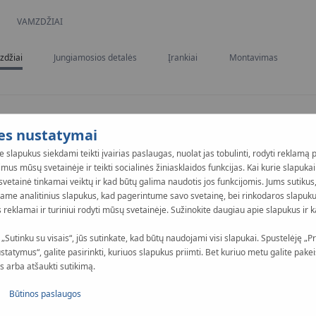
CURRENT:
VAMZDŽIAI
džiai
Jungiamosios detalės
Įrankiai
Montavimas
es nustatymai
slapukus siekdami teikti įvairias paslaugas, nuolat jas tobulinti, rodyti reklamą 
us mūsų svetainėje ir teikti socialinės žiniasklaidos funkcijas. Kai kurie slapukai 
vetainė tinkamai veiktų ir kad būtų galima naudotis jos funkcijomis. Jums sutikus
ame analitinius slapukus, kad pagerintume savo svetainę, bei rinkodaros slapuk
s reklamai ir turiniui rodyti mūsų svetainėje. Sužinokite daugiau apie slapukus ir k
„Sutinku su visais“, jūs sutinkate, kad būtų naudojami visi slapukai. Spustelėję „Pri
anaudoti tikslūs šaltai
statymus“, galite pasirinkti, kuriuos slapukus priimti. Bet kuriuo metu galite pakei
-2 anglinio plieno, cinkuoti
 arba atšaukti sutikimą.
ilgaamžiškumą, suvirinimo
Būtinos paslaugos
o sluoksniu.