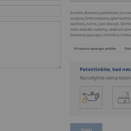
Asmens duomenų pateikimas yra savano
susijusių funkcionalumų aptarnavimui. 
duomenų turiniu, juos ištaisyti, ištrin
metu atšaukti sutikimą, nedarant pov
duomenų apsaugos priežiūros instituc
Privatumo apsaugos politika
Elek
Patvirtinkite, kad ne
Nurodykite vieną teisin
Siųsti