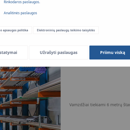
Rinkodaros paslaugos.
Analitinės paslaugos
o apsaugos politika
Elektroninių paslaugų teikimo taisyklės
statymai
Užrašyti paslaugas
Priimu viską
Vamzdžiai tiekiami 6 metrų š