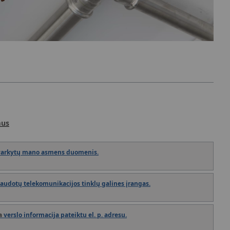
mus
tvarkytų mano asmens duomenis.
naudotų telekomunikacijos tinklų galines įrangas.
a
verslo informacija pateiktu el. p. adresu.