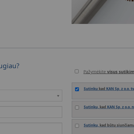
augiau?
Pažymėkite
visus sutiki
Sutinku
kad
KAN Sp. z o.o. 
Sutinku,
kad
KAN Sp. z o.o. 
Sutinku,
kad būtų siunčiam