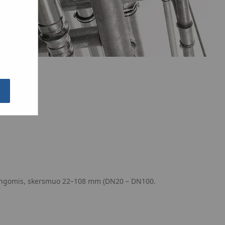
tangomis, skersmuo 22–108 mm (DN20 – DN100.