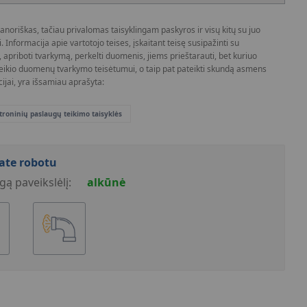
riškas, tačiau privalomas taisyklingam paskyros ir visų kitų su juo
Informacija apie vartotojo teises, įskaitant teisę susipažinti su
ti, apriboti tvarkymą, perkelti duomenis, jiems prieštarauti, bet kuriuo
eikio duomenų tvarkymo teisėtumui, o taip pat pateikti skundą asmens
ijai, yra išsamiau aprašyta:
troninių paslaugų teikimo taisyklės
sate robotu
gą paveikslėlį:
alkūnė