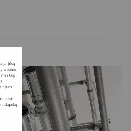
pagal Jūsų
yra būtini,
, mes taip
us
aip juos
sitaikyti
sti slapukų