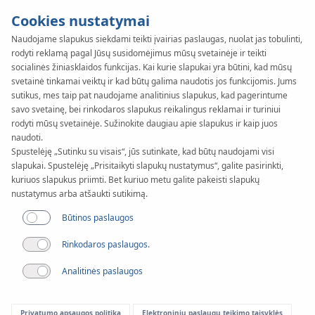
Cookies nustatymai
Naudojame slapukus siekdami teikti įvairias paslaugas, nuolat jas tobulinti,
rodyti reklamą pagal Jūsų susidomėjimus mūsų svetainėje ir teikti
KAN-therm
SYSTEM
socialinės žiniasklaidos funkcijas. Kai kurie slapukai yra būtini, kad mūsų
svetainė tinkamai veiktų ir kad būtų galima naudotis jos funkcijomis. Jums
Automatyka
sutikus, mes taip pat naudojame analitinius slapukus, kad pagerintume
savo svetainę, bei rinkodaros slapukus reikalingus reklamai ir turiniui
rodyti mūsų svetainėje. Sužinokite daugiau apie slapukus ir kaip juos
SMART
naudoti.
Spustelėję „Sutinku su visais“, jūs sutinkate, kad būtų naudojami visi
slapukai. Spustelėję „Prisitaikyti slapukų nustatymus“, galite pasirinkti,
Panaudojimas
kuriuos slapukus priimti. Bet kuriuo metu galite pakeisti slapukų
nustatymus arba atšaukti sutikimą.
Būtinos paslaugos
Rinkodaros paslaugos.
Analitinės paslaugos
Privatumo apsaugos politika
Elektroninių paslaugų teikimo taisyklės