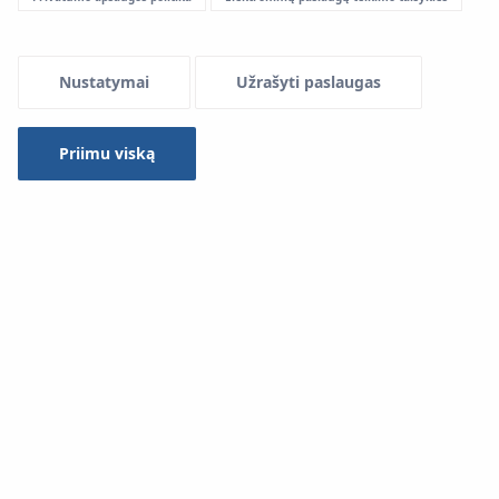
Nustatymai
Užrašyti paslaugas
Priimu viską