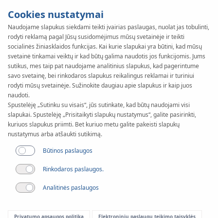
Cookies nustatymai
Naudojame slapukus siekdami teikti įvairias paslaugas, nuolat jas tobulinti,
rodyti reklamą pagal Jūsų susidomėjimus mūsų svetainėje ir teikti
socialinės žiniasklaidos funkcijas. Kai kurie slapukai yra būtini, kad mūsų
svetainė tinkamai veiktų ir kad būtų galima naudotis jos funkcijomis. Jums
sutikus, mes taip pat naudojame analitinius slapukus, kad pagerintume
savo svetainę, bei rinkodaros slapukus reikalingus reklamai ir turiniui
rodyti mūsų svetainėje. Sužinokite daugiau apie slapukus ir kaip juos
naudoti.
Spustelėję „Sutinku su visais“, jūs sutinkate, kad būtų naudojami visi
slapukai. Spustelėję „Prisitaikyti slapukų nustatymus“, galite pasirinkti,
kuriuos slapukus priimti. Bet kuriuo metu galite pakeisti slapukų
nustatymus arba atšaukti sutikimą.
Būtinos paslaugos
Rinkodaros paslaugos.
Analitinės paslaugos
Privatumo apsaugos politika
Elektroninių paslaugų teikimo taisyklės