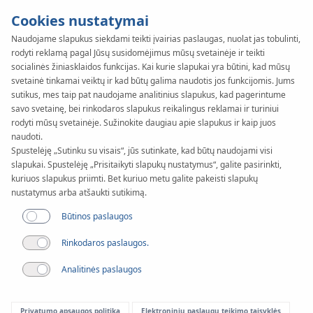
Cookies nustatymai
Naudojame slapukus siekdami teikti įvairias paslaugas, nuolat jas tobulinti,
rodyti reklamą pagal Jūsų susidomėjimus mūsų svetainėje ir teikti
KAN-therm
SYSTEM
socialinės žiniasklaidos funkcijas. Kai kurie slapukai yra būtini, kad mūsų
svetainė tinkamai veiktų ir kad būtų galima naudotis jos funkcijomis. Jums
Automatyka
sutikus, mes taip pat naudojame analitinius slapukus, kad pagerintume
savo svetainę, bei rinkodaros slapukus reikalingus reklamai ir turiniui
rodyti mūsų svetainėje. Sužinokite daugiau apie slapukus ir kaip juos
Basic+
naudoti.
Spustelėję „Sutinku su visais“, jūs sutinkate, kad būtų naudojami visi
slapukai. Spustelėję „Prisitaikyti slapukų nustatymus“, galite pasirinkti,
Panaudojimas
kuriuos slapukus priimti. Bet kuriuo metu galite pakeisti slapukų
nustatymus arba atšaukti sutikimą.
Būtinos paslaugos
Rinkodaros paslaugos.
Analitinės paslaugos
Privatumo apsaugos politika
Elektroninių paslaugų teikimo taisyklės