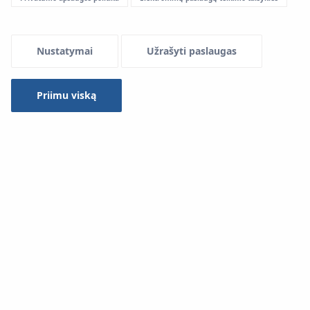
Menu Systemowe
Nustatymai
Užrašyti paslaugas
Valdymo automatika
KAN‑therm Basic+
tai pilna, labai
Priimu viską
paprasta ir kartu efektyvi, laidinė temperatūros valdymo
patalpoje sistema.
Taikymo sritis
Sistema
KAN-thermBasic+
KAN-+ vienbučių, daugiabučių
ir viešosios paskirties Obiektyw pastatų temperatūrai
stebėti ir reguliuoti:
radiatorinio šildymo sistemoj
plokštuminio šildymo ir vėsinimo sistemoje:
grindys, sienos ir lubos.
Automatika
KAN‑therm Basic+
automatika be