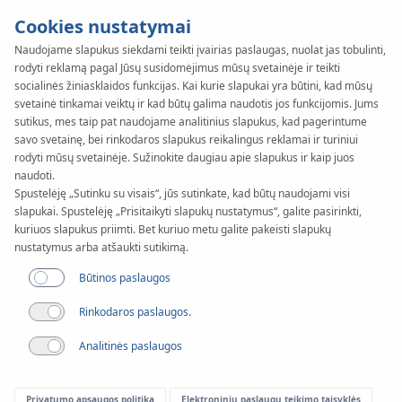
Cookies nustatymai
Naudojame slapukus siekdami teikti įvairias paslaugas, nuolat jas tobulinti,
rodyti reklamą pagal Jūsų susidomėjimus mūsų svetainėje ir teikti
SYSTEM
KAN-therm
socialinės žiniasklaidos funkcijas. Kai kurie slapukai yra būtini, kad mūsų
PP
svetainė tinkamai veiktų ir kad būtų galima naudotis jos funkcijomis. Jums
sutikus, mes taip pat naudojame analitinius slapukus, kad pagerintume
savo svetainę, bei rinkodaros slapukus reikalingus reklamai ir turiniui
rodyti mūsų svetainėje. Sužinokite daugiau apie slapukus ir kaip juos
naudoti.
Spustelėję „Sutinku su visais“, jūs sutinkate, kad būtų naudojami visi
slapukai. Spustelėję „Prisitaikyti slapukų nustatymus“, galite pasirinkti,
kuriuos slapukus priimti. Bet kuriuo metu galite pakeisti slapukų
nustatymus arba atšaukti sutikimą.
Būtinos paslaugos
Rinkodaros paslaugos.
Analitinės paslaugos
Privatumo apsaugos politika
Elektroninių paslaugų teikimo taisyklės