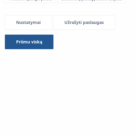
Nustatymai
Užrašyti paslaugas
Priimu viską