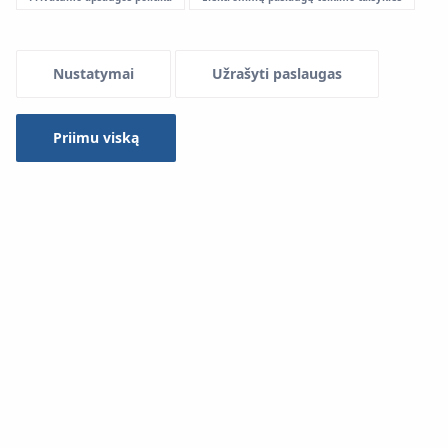
Menu Systemowe
Nustatymai
Užrašyti paslaugas
Priimu viską
Panaudojimas įrenginiuose:
Grindinio šildymo ir vėsinimo instaliacijos