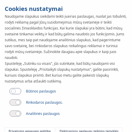
Cookies nustatymai
Naudojame slapukus siekdami teikti įvairias paslaugas, nuolat jas tobulinti,
rodyti reklamą pagal Jūsų susidomėjimus mūsų svetainėje ir teikti
KAN-therm
SYSTEM
socialinės žiniasklaidos funkcijas. Kai kurie slapukai yra būtini, kad mūsų
NET
svetainė tinkamai veiktų ir kad būtų galima naudotis jos funkcijomis. Jums
Taikymo
sutikus, mes taip pat naudojame analitinius slapukus, kad pagerintume
savo svetainę, bei rinkodaros slapukus reikalingus reklamai ir turiniui
rodyti mūsų svetainėje. Sužinokite daugiau apie slapukus ir kaip juos
sritis
naudoti.
Spustelėję „Sutinku su visais“, jūs sutinkate, kad būtų naudojami visi
slapukai. Spustelėję „Prisitaikyti slapukų nustatymus“, galite pasirinkti,
Panaudojimas
kuriuos slapukus priimti. Bet kuriuo metu galite pakeisti slapukų
nustatymus arba atšaukti sutikimą.
Būtinos paslaugos
Rinkodaros paslaugos.
Analitinės paslaugos
Privatumo apsaugos politika
Elektroninių paslaugų teikimo taisyklės