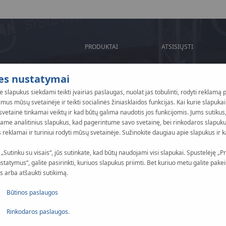
PRODUKTAI
ATSISIŲSTI
es nustatymai
slapukus siekdami teikti įvairias paslaugas, nuolat jas tobulinti, rodyti reklamą 
us mūsų svetainėje ir teikti socialinės žiniasklaidos funkcijas. Kai kurie slapukai 
vetainė tinkamai veiktų ir kad būtų galima naudotis jos funkcijomis. Jums sutikus
ame analitinius slapukus, kad pagerintume savo svetainę, bei rinkodaros slapuk
s reklamai ir turiniui rodyti mūsų svetainėje. Sužinokite daugiau apie slapukus ir k
„Sutinku su visais“, jūs sutinkate, kad būtų naudojami visi slapukai. Spustelėję „Pri
statymus“, galite pasirinkti, kuriuos slapukus priimti. Bet kuriuo metu galite pakei
 arba atšaukti sutikimą.
Būtinos paslaugos
Rinkodaros paslaugos.