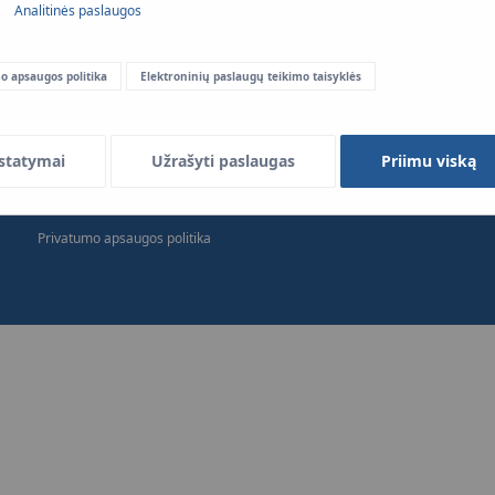
Analitinės paslaugos
o apsaugos politika
Elektroninių paslaugų teikimo taisyklės
statymai
Užrašyti paslaugas
Priimu viską
Svetainės žemėlapis
Reglamentas
Privatumo apsaugos politika