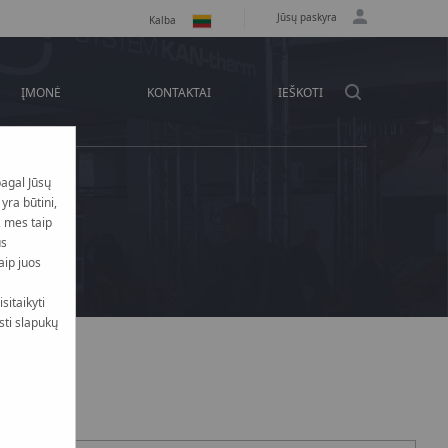
Jūsų paskyra
Kalba
ĮMONĖ
KONTAKTAI
IEŠKOTI
pagal Jūsų
yra būtini,
, mes taip
us
aip juos
sitaikyti
sti slapukų