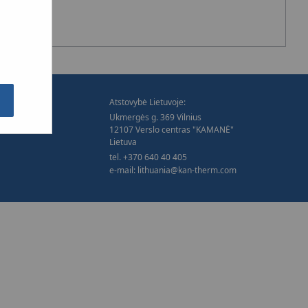
Atstovybė Lietuvoje:
Ukmergės g. 369 Vilnius
12107 Verslo centras "KAMANĖ"
Lietuva
tel. +370 640 40 405
e-mail:
lithuania@kan-therm.com