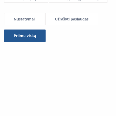
Nustatymai
Užrašyti paslaugas
Priimu viską