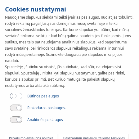
Cookies nustatymai
Naudojame slapukus siekdami teikti įvairias paslaugas, nuolat jas tobulinti,
Straipsnis
rodyti reklamą pagal Jūsų susidomėjimus mūsų svetainėje ir teikti
Statinio informacinis
socialinės žiniasklaidos funkcijas. Kai kurie slapukai yra būtini, kad mūsų
svetainė tinkamai veiktų ir kad būtų galima naudotis jos funkcijomis. Jums
sutikus, mes taip pat naudojame analitinius slapukus, kad pagerintume
modeliavimas ir KAN-
savo svetainę, bei rinkodaros slapukus reikalingus reklamai ir turiniui
rodyti mūsų svetainėje. Sužinokite daugiau apie slapukus ir kaip juos
therm produktai –
naudoti.
Spustelėję „Sutinku su visais“, jūs sutinkate, kad būtų naudojami visi
nauda kiekviename
slapukai. Spustelėję „Prisitaikyti slapukų nustatymus“, galite pasirinkti,
kuriuos slapukus priimti. Bet kuriuo metu galite pakeisti slapukų
nustatymus arba atšaukti sutikimą.
statybos etape
Būtinos paslaugos
Rinkodaros paslaugos.
Analitinės paslaugos
Privatumo apsaugos politika
Elektroninių paslaugų teikimo taisyklės