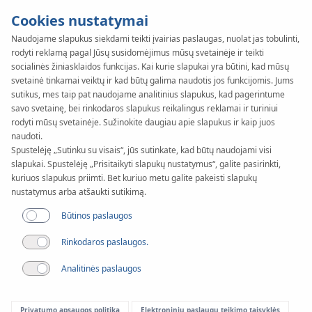
Cookies nustatymai
Naudojame slapukus siekdami teikti įvairias paslaugas, nuolat jas tobulinti,
rodyti reklamą pagal Jūsų susidomėjimus mūsų svetainėje ir teikti
KAN-therm
SYSTEM
socialinės žiniasklaidos funkcijas. Kai kurie slapukai yra būtini, kad mūsų
Push
svetainė tinkamai veiktų ir kad būtų galima naudotis jos funkcijomis. Jums
Įrankiai
sutikus, mes taip pat naudojame analitinius slapukus, kad pagerintume
savo svetainę, bei rinkodaros slapukus reikalingus reklamai ir turiniui
rodyti mūsų svetainėje. Sužinokite daugiau apie slapukus ir kaip juos
naudoti.
Skersmuo
Spustelėję „Sutinku su visais“, jūs sutinkate, kad būtų naudojami visi
12-32 mm
slapukai. Spustelėję „Prisitaikyti slapukų nustatymus“, galite pasirinkti,
kuriuos slapukus priimti. Bet kuriuo metu galite pakeisti slapukų
Panaudojimas
nustatymus arba atšaukti sutikimą.
Būtinos paslaugos
Rinkodaros paslaugos.
Analitinės paslaugos
Privatumo apsaugos politika
Elektroninių paslaugų teikimo taisyklės